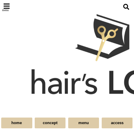
menu
home
concept
menu
access