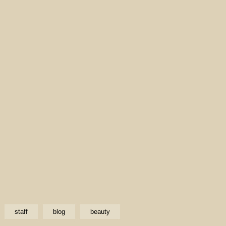
staff
blog
beauty