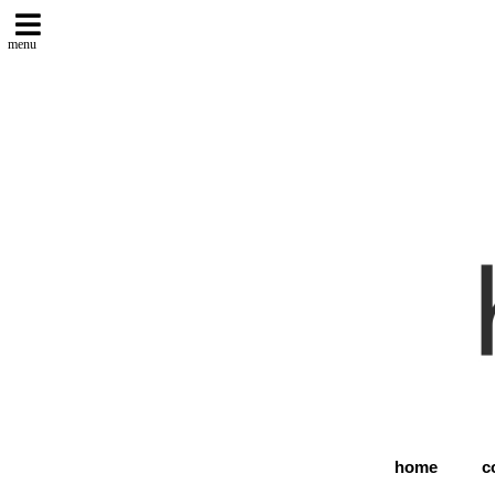
menu
home
c