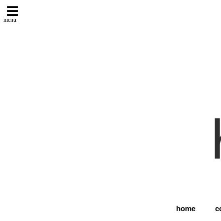
menu
home
c