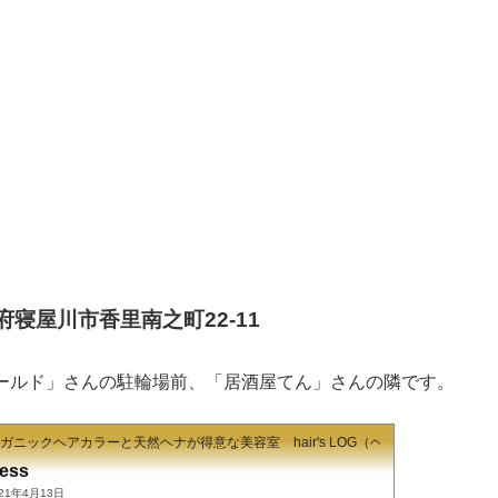
大阪府寝屋川市香里南之町22-11
ールド」さんの駐輪場前、「居酒屋てん」さんの隣です。
ニックヘアカラーと天然ヘナが得意な美容室 hair's LOG（ヘアーズ ログ）
ess
021年4月13日