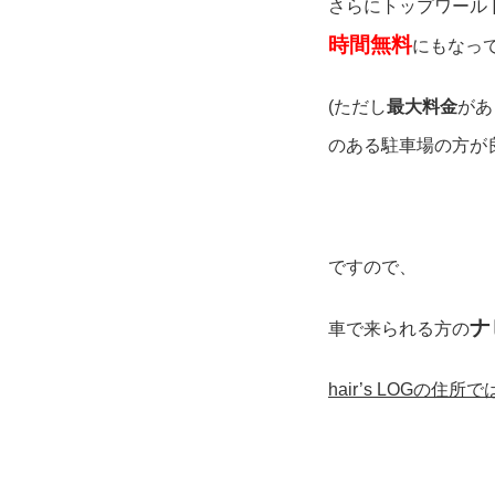
さらにトップワール
時間無料
にもなっ
(ただし
最大料金
があ
のある駐車場の方が
ですので、
ナ
車で来られる方の
hair’s LOG