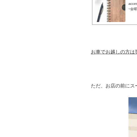
acc
~金曜
週月曜
goog
所】〒5
G(
てお
お車でお越しの方は
ただ、お店の前にス