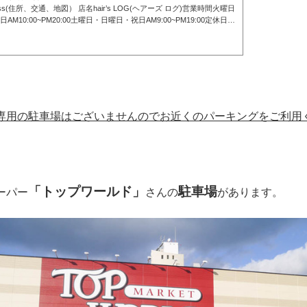
ess(住所、交通、地図） 店名hair’s LOG(ヘアーズ ログ)営業時間火曜日
日AM10:00~PM20:00土曜日・日曜日・祝日AM9:00~PM19:00定休日毎
日・不定期で火曜日住所〒572-0084 大阪府寝屋川市香里南之町22-11
le map https://goo.gl/maps/pP5fttyWBbNbzpWD7 所在地(map)【住
72-0084 大阪府寝屋川市香里南之町22-11☎︎072-380-2956 hair's LO
ヘアーズログ)までの行き方
現在香里園駅高架事業の為の工事が行われ
ります。駅出口やご来店まで...
専用の駐車場はございませんのでお近くのパーキングをご利用
「トップワールド」
駐車場
ーパー
さんの
があります。