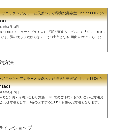
ガニックヘアカラーと天然ヘナが得意な美容室 hair's LOG（ヘアーズ ログ）
nu
021年4月13日
mu・price(メニュー・プライス） 『髪も頭皮も、どちらも大切に』hair’s
Gでは、髪の美しさだけでなく、その土台となる“頭皮”のケアにもこだわ
持って施術を行っています。どれだけ丁寧にカットやカラーをしても、
頭皮の状態が不安定では本当の「キレイ」は長持ちしません。だからこ
たちは、髪と頭皮のバランスを整えるケアを大切にし、一人ひとりに合
た施術をご提案しています。毎日のスタイリングがしやすくなるのはも
約方法
ん、5年後・10年後も自信を持てる髪と頭皮へ。そんな想いを込めて、
つかのケアメ...
ガニックヘアカラーと天然ヘナが得意な美容室 hair's LOG（ヘアーズ ログ）
ntact
021年4月13日
ntact(ご予約・お問い合わせ方法) LINEでのご予約・お問い合わせ方法お
合わせ方法として、1番のおすすめはLINEを使った方法となります。 お
専用LINEをご用意しておりますので、ご予約から髪の毛のお悩みのご
など２４時間いつでもOKです!直接僕のところにメッセージが届きます
、確認しだいすぐにお返事させていただきます！（仕事中やプライベー
などですぐに確認できないこともありますのでご了承ください。１２時
オンラインショップ
内の返信をこころがけております。）↓↓↓↓↓↓スマホの方はクリックで
に登録できま...