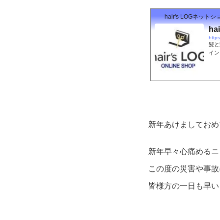
hair's LOGネットショ
ha
http
髪と
イン
ブロ
てお
新年あけましておめ
新年早々心痛めるニ
この度の災害や事故
皆様方の一日も早い