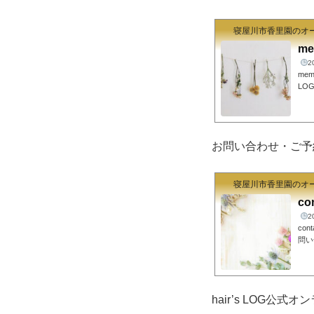
寝屋川市香里園のオー
me
2
me
LO
りを
髪や
そ私
わせ
お問い合わせ・ご予
ちろ
いく
寝屋川市香里園のオー
co
2
co
問い
客様
相談
ので
ト中
hair’s LOG公式
間以
簡単