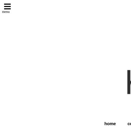
menu
home
c