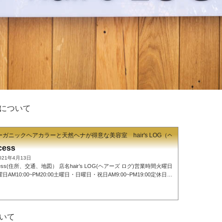
について
ガニックヘアカラーと天然ヘナが得意な美容室 hair's LOG（ヘアーズ ログ）
cess
021年4月13日
cess(住所、交通、地図） 店名hair’s LOG(ヘアーズ ログ)営業時間火曜日
曜日AM10:00~PM20:00土曜日・日曜日・祝日AM9:00~PM19:00定休日毎
曜日・不定期で火曜日住所〒572-0084 大阪府寝屋川市香里南之町22-11
gle map https://goo.gl/maps/pP5fttyWBbNbzpWD7 所在地(map)【住
572-0084 大阪府寝屋川市香里南之町22-11☎︎072-380-2956 hair's LO
ヘアーズログ)までの行き方
現在香里園駅高架事業の為の工事が行われ
いて
ります。駅出口やご来店まで...