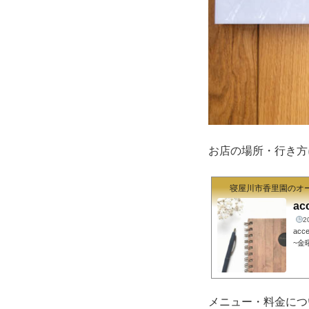
お店の場所・行き方
寝屋川市香里園のオー
ac
2
ac
~金
週月
goo
所】〒
G(
メニュー・料金につ
てお