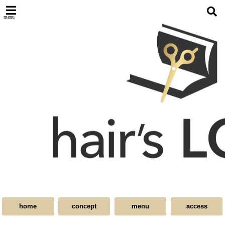
menu
home
concept
menu
access