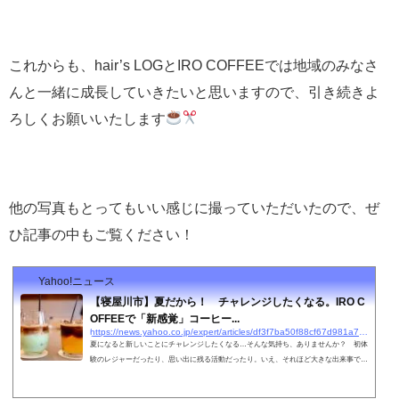
これからも、hair’s LOGとIRO COFFEEでは地域のみなさ
んと一緒に成長していきたいと思いますので、引き続きよ
ろしくお願いいたします
他の写真もとってもいい感じに撮っていただいたので、ぜ
ひ記事の中もご覧ください！
Yahoo!ニュース
【寝屋川市】夏だから！ チャレンジしたくなる。IRO C
OFFEEで「新感覚」コーヒー...
https://news.yahoo.co.jp/expert/articles/df3f7ba50f88cf67d981a7a61b74c0beaf403b23
夏になると新しいことにチャレンジしたくなる…そんな気持ち、ありませんか？ 初体
験のレジャーだったり、思い出に残る活動だったり。いえ、それほど大きな出来事では
なくても、些細なことで「夏らしい新鮮さ」って