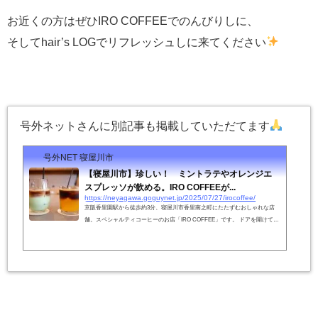
お近くの方はぜひIRO COFFEEでのんびりしに、
そしてhair’s LOGでリフレッシュしに来てください
号外ネットさんに別記事も掲載していただてます
号外NET 寝屋川市
【寝屋川市】珍しい！ ミントラテやオレンジエ
スプレッソが飲める。IRO COFFEEが...
https://neyagawa.goguynet.jp/2025/07/27/irocoffee/
京阪香里園駅から徒歩約3分、寝屋川市香里南之町にたたずむおしゃれな店
舗。スペシャルティコーヒーのお店「IRO COFFEE」です。 ドアを開けて入
ると、コーヒーのいい香りが店内に漂っています。 ドリッ