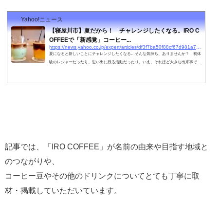
Yahoo!ニュース
【寝屋川市】夏だから！ チャレンジしたくなる。IRO C
OFFEEで「新感覚」コーヒー...
https://news.yahoo.co.jp/expert/articles/df3f7ba50f88cf67d981a7a61b74c0beaf403b23
夏になると新しいことにチャレンジしたくなる…そんな気持ち、ありませんか？ 初体
験のレジャーだったり、思い出に残る活動だったり。いえ、それほど大きな出来事では
なくても、些細なことで「夏らしい新鮮さ」って
記事では、「IRO COFFEE」が名前の由来や目指す地域と
のつながりや、
コーヒー豆やその他のドリンクについてとても丁寧に取
材・掲載していただいています。