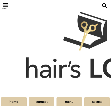
menu
home
concept
menu
access