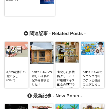
関連記事 -
Related Posts
-
3月の定休日の
hair’s LOGへの
進化した多機
hair’s LOGがカ
お知らせ
詳しい道順の
能クリーム！
ンニング竹山
(2022)
記事を書きま
幹細胞エキス
のテレビ番組
した！
配合のDDTラ
に出演しまし
リアートプレ
た！
ミアム
最新記事 -
New Posts
-