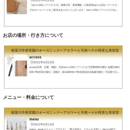
2021年4月23日
「hair's LOG(ヘアーズ ログ)」寝屋川市「香里園駅」の美容室hair's LOG(ヘアーズ ロ
グ)のホームページをご覧頂きありがとうございます。 hair's LOG(ヘアーズ ログ)は目
の前のお客様を悩みを解決し笑顔にする事でその人の毎日が豊かになるお手伝いが出来
る存在でありたいと思います 『ステキなヘアスタイルは正しいヘアケアから』『ナチ
ュラルとはあなたらしさ…』『あなたの髪のお悩みを解決したい』 という想いからあ
なたのお持ちになっている雰囲気やキャラクターを大切に髪質や骨格を活かした...
お店の場所・行き方について
寝屋川市香里園のオーガニックヘアカラーと天然ヘナが得意な美容室 hair's
access
2021年4月13日
access(住所、交通、地図） 店名hair’s LOG(ヘアーズ ログ)営業時間火曜日~金曜日AM1
0:00~PM20:00土曜日・日曜日・祝日AM9:00~PM19:00定休日毎週月曜日・不定期で火曜
日住所〒572-0084 大阪府寝屋川市香里南之町22-11google map https://goo.gl/maps/pP5ftty
WBbNbzpWD7 所在地(map)【住所】〒572-0084 大阪府寝屋川市香里南之町22-11☎︎072
-380-2956 hair's LOG(ヘアーズログ)までの行き方
現在香里園駅高架事業の為の工事
が行われております。駅出口やご来店まで...
メニュー・料金について
寝屋川市香里園のオーガニックヘアカラーと天然ヘナが得意な美容室 hair's
menu
2021年4月13日
memu・price(メニュー・プライス） 『髪も頭皮も、どちらも大切に』hair’s LOGで