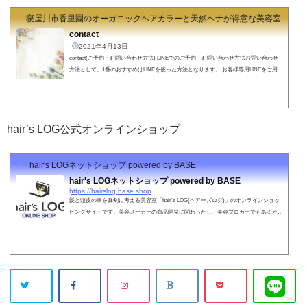
寝屋川市香里園のオーガニックヘアカラーと天然ヘナが得意な美容室 hair's
contact
2021年4月13日
contact(ご予約・お問い合わせ方法) LINEでのご予約・お問い合わせ方法お問い合わせ
方法として、1番のおすすめはLINEを使った方法となります。 お客様専用LINEをご用意
しておりますので、ご予約から髪の毛のお悩みのご相談など２４時間いつでもOKです!
直接僕のところにメッセージが届きますので、確認しだいすぐにお返事させていただき
ます！（仕事中やプライベート中などですぐに確認できないこともありますのでご了承
ください。１２時間以内の返信をこころがけております。）↓↓↓↓↓↓スマホの方はクリッ
hair’s LOG公式オンラインショップ
クで簡単に登録できま...
hair's LOGネットショップ powered by BASE
hair's LOGネットショップ powered by BASE
https://hairslog.base.shop
髪と頭皮の事を真剣に考える美容室「hair's LOG(ヘアーズログ)」のオンラインショッ
ピングサイトです。美容メーカーの商品開発に関わったり、美容ブロガーでもあるオー
ナーが"激選"したこだわりのヘアケア商材を取り扱っております。