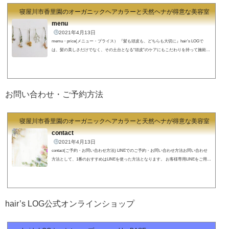
寝屋川市香里園のオーガニックヘアカラーと天然ヘナが得意な美容室 hair's
menu
2021年4月13日
memu・price(メニュー・プライス） 『髪も頭皮も、どちらも大切に』hair’s LOGで
は、髪の美しさだけでなく、その土台となる“頭皮”のケアにもこだわりを持って施術を
行っています。どれだけ丁寧にカットやカラーをしても、髪や頭皮の状態が不安定では
本当の「キレイ」は長持ちしません。だからこそ私たちは、髪と頭皮のバランスを整え
るケアを大切にし、一人ひとりに合わせた施術をご提案しています。毎日のスタイリン
グがしやすくなるのはもちろん、5年後・10年後も自信を持てる髪と頭皮へ。そんな想
お問い合わせ・ご予約方法
いを込めて、いくつかのケアメ...
寝屋川市香里園のオーガニックヘアカラーと天然ヘナが得意な美容室 hair's
contact
2021年4月13日
contact(ご予約・お問い合わせ方法) LINEでのご予約・お問い合わせ方法お問い合わせ
方法として、1番のおすすめはLINEを使った方法となります。 お客様専用LINEをご用意
しておりますので、ご予約から髪の毛のお悩みのご相談など２４時間いつでもOKです!
直接僕のところにメッセージが届きますので、確認しだいすぐにお返事させていただき
ます！（仕事中やプライベート中などですぐに確認できないこともありますのでご了承
ください。１２時間以内の返信をこころがけております。）↓↓↓↓↓↓スマホの方はクリッ
hair’s LOG公式オンラインショップ
クで簡単に登録できま...