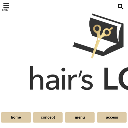
menu
home
concept
menu
access