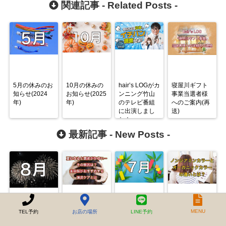
関連記事 -
Related Posts
-
5月の休みのお
10月の休みの
hair’s LOGがカ
寝屋川ギフト
知らせ(2024
お知らせ(2025
ンニング竹山
事業当選者様
年)
年)
のテレビ番組
へのご案内(再
に出演しまし
送)
た！
最新記事 -
New Posts
-
MENU
TEL予約
お店の場所
LINE予約
8月の休みのお
夏になると頭
7月の休みのお
オーガニック
知らせ(2026
皮がかゆい…
知らせ(2026
カラーとノン