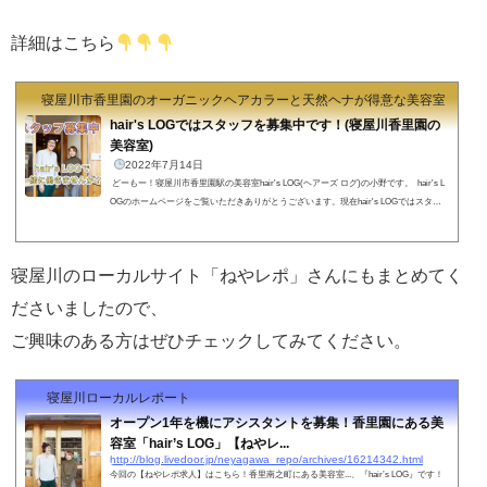
詳細はこちら
寝屋川市香里園のオーガニックヘアカラーと天然ヘナが得意な美容室 hair's
hair's LOGではスタッフを募集中です！(寝屋川香里園の
美容室)
2022年7月14日
どーもー！寝屋川市香里園駅の美容室hair's LOG(ヘアーズ ログ)の小野です。 hair's L
OGのホームページをご覧いただきありがとうございます。現在hair's LOGではスタッ
フ(パート・アルバイト)の募集を行なっております！ 美容室「hair's LOG」についてhai
r's LOG(ヘアーズログ)は京阪香里園駅から徒歩4分、スーパー「トップワールド」さん
の前の利便性の良い場所に、2021年6月にオープンしたまだまだ新しいサロンです。木
寝屋川のローカルサイト「ねやレポ」さんにもまとめてく
の温もりを活かした内外装で、1階は美容室、2階はエステサロン...
ださいましたので、
ご興味のある方はぜひチェックしてみてください。
寝屋川ローカルレポート
オープン1年を機にアシスタントを募集！香里園にある美
容室「hair’s LOG」【ねやレ...
http://blog.livedoor.jp/neyagawa_repo/archives/16214342.html
今回の【ねやレポ求人】はこちら！香里南之町にある美容室...、『hair’s LOG』です！