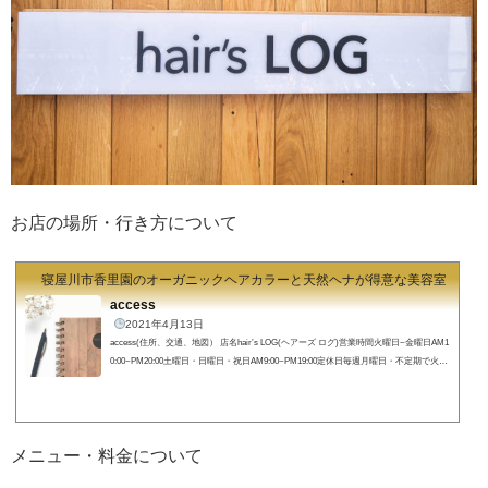
お店の場所・行き方について
寝屋川市香里園のオーガニックヘアカラーと天然ヘナが得意な美容室 hair's
access
2021年4月13日
access(住所、交通、地図） 店名hair’s LOG(ヘアーズ ログ)営業時間火曜日~金曜日AM1
0:00~PM20:00土曜日・日曜日・祝日AM9:00~PM19:00定休日毎週月曜日・不定期で火曜
日住所〒572-0084 大阪府寝屋川市香里南之町22-11google map https://goo.gl/maps/pP5ftty
WBbNbzpWD7 所在地(map)【住所】〒572-0084 大阪府寝屋川市香里南之町22-11☎︎072
-380-2956 hair's LOG(ヘアーズログ)までの行き方
現在香里園駅高架事業の為の工事
が行われております。駅出口やご来店まで...
メニュー・料金について