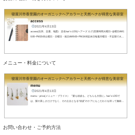
寝屋川市香里園のオーガニックヘアカラーと天然ヘナが得意な美容室 hair's
access
2021年4月13日
access(住所、交通、地図） 店名hair’s LOG(ヘアーズ ログ)営業時間火曜日~金曜日AM1
0:00~PM20:00土曜日・日曜日・祝日AM9:00~PM19:00定休日毎週月曜日・不定期で火曜
日住所〒572-0084 大阪府寝屋川市香里南之町22-11google map https://goo.gl/maps/pP5ftty
WBbNbzpWD7 所在地(map)【住所】〒572-0084 大阪府寝屋川市香里南之町22-11☎︎072
-380-2956 hair's LOG(ヘアーズログ)までの行き方
現在香里園駅高架事業の為の工事
が行われております。駅出口やご来店まで...
メニュー・料金について
寝屋川市香里園のオーガニックヘアカラーと天然ヘナが得意な美容室 hair's
menu
2021年4月13日
memu・price(メニュー・プライス） 『髪も頭皮も、どちらも大切に』hair’s LOGで
は、髪の美しさだけでなく、その土台となる“頭皮”のケアにもこだわりを持って施術を
行っています。どれだけ丁寧にカットやカラーをしても、髪や頭皮の状態が不安定では
本当の「キレイ」は長持ちしません。だからこそ私たちは、髪と頭皮のバランスを整え
るケアを大切にし、一人ひとりに合わせた施術をご提案しています。毎日のスタイリン
グがしやすくなるのはもちろん、5年後・10年後も自信を持てる髪と頭皮へ。そんな想
お問い合わせ・ご予約方法
いを込めて、いくつかのケアメ...