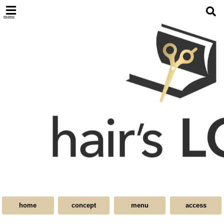
menu
home
concept
menu
access