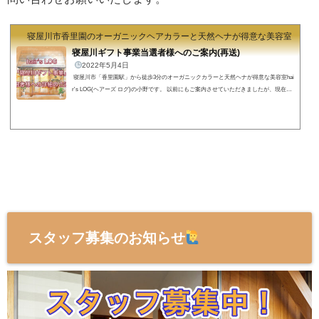
寝屋川市香里園のオーガニックヘアカラーと天然ヘナが得意な美容室 hair's
寝屋川ギフト事業当選者様へのご案内(再送)
2022年5月4日
寝屋川市「香里園駅」から徒歩3分のオーガニックカラーと天然ヘナが得意な美容室hai
r's LOG(ヘアーズ ログ)の小野です。 以前にもご案内させていただきましたが、現在も
「寝屋川ギフト事業」の当選者さまからのお問い合わせが多いので、あらためてご案内
させていただきます。 「寝屋川ギフト事業」当選者へのご案内「寝屋川ギフト事業」
ご当選おめでとうございます
当店は１階がヘアサロン(hair's LOG)、２階が美容整骨
サロン(Sui美容小顔整骨)となっており、髪の毛と身体のメン...
スタッフ募集のお知らせ