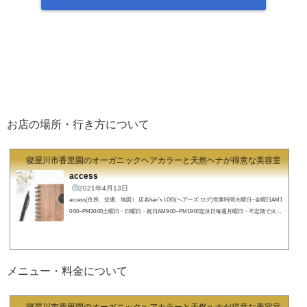
お店の場所・行き方について
寝屋川市香里園のオーガニックヘアカラーと天然ヘナが得意な美容室 hair's
access
2021年4月13日
access(住所、交通、地図） 店名hair’s LOG(ヘアーズ ログ)営業時間火曜日~金曜日AM1
0:00~PM20:00土曜日・日曜日・祝日AM9:00~PM19:00定休日毎週月曜日・不定期で火曜
日住所〒572-0084 大阪府寝屋川市香里南之町22-11google map https://goo.gl/maps/pP5ftty
WBbNbzpWD7 所在地(map)【住所】〒572-0084 大阪府寝屋川市香里南之町22-11☎︎072
-380-2956 hair's LOG(ヘアーズログ)までの行き方
現在香里園駅高架事業の為の工事
が行われております。駅出口やご来店まで...
メニュー・料金について