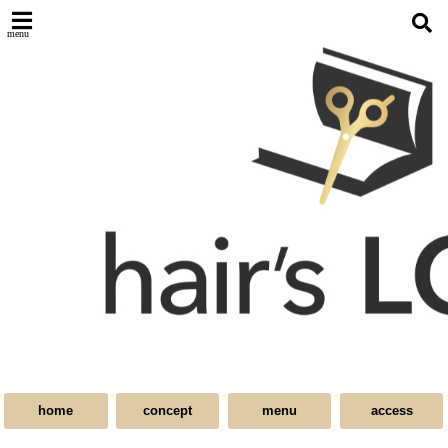
menu
home
concept
menu
access