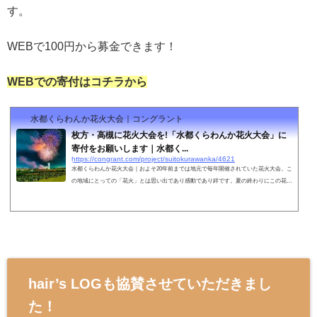
す。
WEBで100円から募金できます！
WEBでの寄付はコチラから
水都くらわんか花火大会｜コングラント
枚方・高槻に花火大会を!「水都くらわんか花火大会」に
寄付をお願いします｜水都く...
https://congrant.com/project/suitokurawanka/4621
水都くらわんか花火大会｜およそ20年前までは地元で毎年開催されていた花火大会。こ
の地域にとっての「花火」とは思い出であり感動であり絆です。夏の終わりにこの花火
を見る事で私たちはこの街で生きて行くんだ、また明日から頑張ろう、家族・仲間を大
切にしよう、それぞれ感じる事は違えど、この街にとって大切なものを感じてもらう場
所を創造する為に開催します。
hair’s LOGも協賛させていただきまし
た！