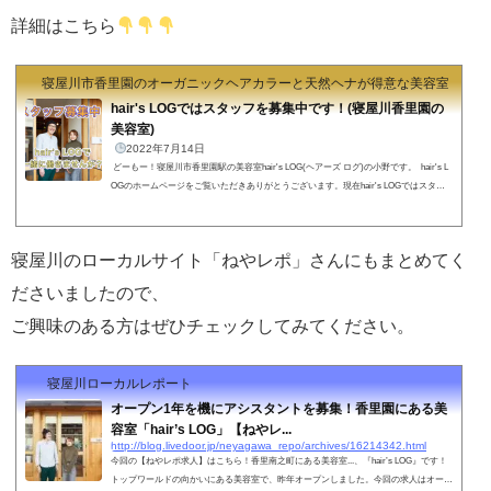
詳細はこちら
寝屋川市香里園のオーガニックヘアカラーと天然ヘナが得意な美容室 hair's
hair's LOGではスタッフを募集中です！(寝屋川香里園の
美容室)
2022年7月14日
どーもー！寝屋川市香里園駅の美容室hair's LOG(ヘアーズ ログ)の小野です。 hair's L
OGのホームページをご覧いただきありがとうございます。現在hair's LOGではスタッ
フ(パート・アルバイト)の募集を行なっております！ 美容室「hair's LOG」についてhai
r's LOG(ヘアーズログ)は京阪香里園駅から徒歩4分、スーパー「トップワールド」さん
の前の利便性の良い場所に、2021年6月にオープンしたまだまだ新しいサロンです。木
寝屋川のローカルサイト「ねやレポ」さんにもまとめてく
の温もりを活かした内外装で、1階は美容室、2階はエステサロン...
ださいましたので、
ご興味のある方はぜひチェックしてみてください。
寝屋川ローカルレポート
オープン1年を機にアシスタントを募集！香里園にある美
容室「hair’s LOG」【ねやレ...
http://blog.livedoor.jp/neyagawa_repo/archives/16214342.html
今回の【ねやレポ求人】はこちら！香里南之町にある美容室...、『hair’s LOG』です！
トップワールドの向かいにある美容室で、昨年オープンしました。今回の求人はオープ