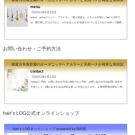
寝屋川市香里園のオーガニックヘアカラーと天然ヘナが得意な美容室 hair's
menu
2021年4月13日
memu・price(メニュー・プライス） 『髪も頭皮も、どちらも大切に』hair’s LOGで
は、髪の美しさだけでなく、その土台となる“頭皮”のケアにもこだわりを持って施術を
行っています。どれだけ丁寧にカットやカラーをしても、髪や頭皮の状態が不安定では
本当の「キレイ」は長持ちしません。だからこそ私たちは、髪と頭皮のバランスを整え
るケアを大切にし、一人ひとりに合わせた施術をご提案しています。毎日のスタイリン
グがしやすくなるのはもちろん、5年後・10年後も自信を持てる髪と頭皮へ。そんな想
お問い合わせ・ご予約方法
いを込めて、いくつかのケアメ...
寝屋川市香里園のオーガニックヘアカラーと天然ヘナが得意な美容室 hair's
contact
2021年4月13日
contact(ご予約・お問い合わせ方法) LINEでのご予約・お問い合わせ方法お問い合わせ
方法として、1番のおすすめはLINEを使った方法となります。 お客様専用LINEをご用意
しておりますので、ご予約から髪の毛のお悩みのご相談など２４時間いつでもOKです!
直接僕のところにメッセージが届きますので、確認しだいすぐにお返事させていただき
ます！（仕事中やプライベート中などですぐに確認できないこともありますのでご了承
ください。１２時間以内の返信をこころがけております。）↓↓↓↓↓↓スマホの方はクリッ
hair’s LOG公式オンラインショップ
クで簡単に登録できま...
hair's LOGネットショップ powered by BASE