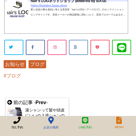
hair's LOGネットショップ powered by BASE
https://hairslog.base.shop
髪と頭皮の事を真剣に考える美容室「hair's LOG(ヘアーズログ)」のオンラインショッ
ピングサイトです。美容メーカーの商品開発に関わったり、美容ブロガーでもあるオー
ナーが"激選"したこだわりのヘアケア商材を取り扱っております。
お知らせ
ブログ
ブログ
前の記事 -
Prev
-
湯シャンって髪や頭皮
にいいの？湯シャンの
メリット・デメリット
を解説！
MENU
TEL予約
お店の場所
LINE予約