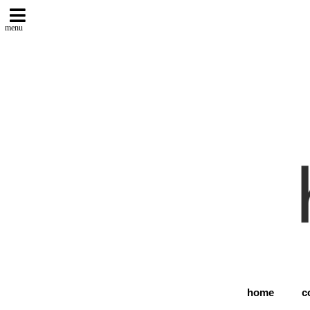
menu
home
c