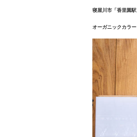
寝屋川市「香里園駅
e/atussy0906/hairslog.
com/public_html/wp-c
オーガニックカラー
ontent/plugins/sns-co
unt-cache/sns-count-c
ache.php
on line
2897