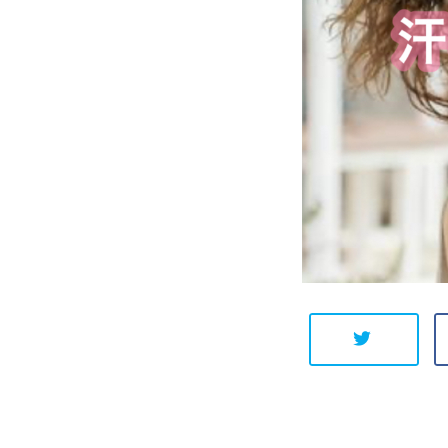
Warning
: Undefined arr
ay key "Twitter" in
/hom