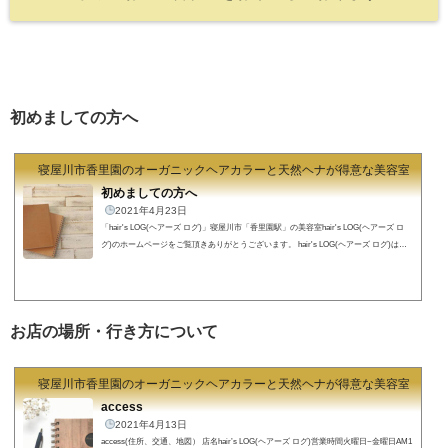
初めましての方へ
寝屋川市香里園のオーガニックヘアカラーと天然ヘナが得意な美容室 hair's
初めましての方へ
2021年4月23日
「hair's LOG(ヘアーズ ログ)」寝屋川市「香里園駅」の美容室hair's LOG(ヘアーズ ロ
グ)のホームページをご覧頂きありがとうございます。 hair's LOG(ヘアーズ ログ)は目
の前のお客様を悩みを解決し笑顔にする事でその人の毎日が豊かになるお手伝いが出来
る存在でありたいと思います 『ステキなヘアスタイルは正しいヘアケアから』『ナチ
ュラルとはあなたらしさ…』『あなたの髪のお悩みを解決したい』 という想いからあ
なたのお持ちになっている雰囲気やキャラクターを大切に髪質や骨格を活かした...
お店の場所・行き方について
寝屋川市香里園のオーガニックヘアカラーと天然ヘナが得意な美容室 hair's
access
2021年4月13日
access(住所、交通、地図） 店名hair’s LOG(ヘアーズ ログ)営業時間火曜日~金曜日AM1