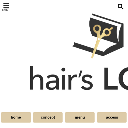
menu
home
concept
menu
access