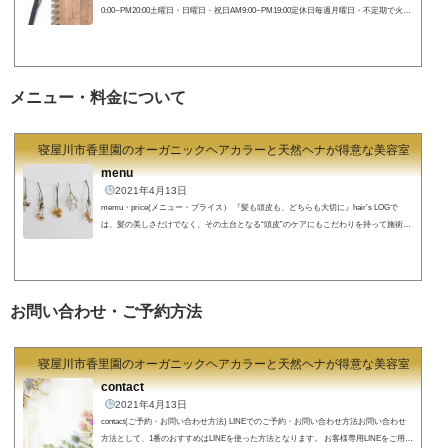
0:00~PM20:00土曜日・日曜日・祝日AM9:00~PM19:00定休日毎週月曜日・不定期で火曜
日住所〒572-0084 大阪府寝屋川市香里南之町22-11google map https://goo.gl/maps/pP5ftty
WBbNbzpWD7 所在地(map)【住所】〒572-0084 大阪府寝屋川市香里南之町22-11☎︎072
-380-2956 hair's LOG(ヘアーズログ)までの行き方
現在香里園駅高架事業の為の工事
が行われております。駅出口やご来店まで...
メニュー・料金について
寝屋川市香里園のオーガニックヘアカラーと天然ヘナが得意な美容室 hair's
menu
2021年4月13日
memu・price(メニュー・プライス） 『髪も頭皮も、どちらも大切に』hair’s LOGで
は、髪の美しさだけでなく、その土台となる“頭皮”のケアにもこだわりを持って施術を
行っています。どれだけ丁寧にカットやカラーをしても、髪や頭皮の状態が不安定では
本当の「キレイ」は長持ちしません。だからこそ私たちは、髪と頭皮のバランスを整え
るケアを大切にし、一人ひとりに合わせた施術をご提案しています。毎日のスタイリン
グがしやすくなるのはもちろん、5年後・10年後も自信を持てる髪と頭皮へ。そんな想
お問い合わせ・ご予約方法
いを込めて、いくつかのケアメ...
寝屋川市香里園のオーガニックヘアカラーと天然ヘナが得意な美容室 hair's
contact
2021年4月13日
contact(ご予約・お問い合わせ方法) LINEでのご予約・お問い合わせ方法お問い合わせ
方法として、1番のおすすめはLINEを使った方法となります。 お客様専用LINEをご用意