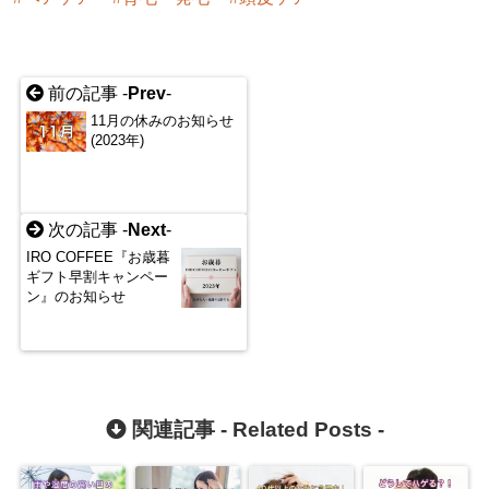
ter" in
/hom
e/atussy090
前の記事 -
Prev
-
6/hairslog.c
11月の休みのお知らせ
om/public_
(2023年)
html/wp-co
ntent/plugi
次の記事 -
Next
-
ns/sns-cou
IRO COFFEE『お歳暮
nt-cache/s
ギフト早割キャンペー
ン』のお知らせ
ns-count-c
ache.php
o
n line
2897
関連記事 -
Related Posts
-