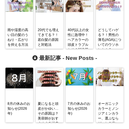
雨や湿度の高
20代でも増え
40代以上の女
どうしてハゲ
い日の髪のう
てきてる？！
性に急増中！
る？！男性の
ねり・広がり
若白髪の原因
ヘアカラーの
薄毛(AGA)につ
を抑える方法
と対処法
頭皮トラブル
いてのウソホ
とその解決策
ント！？
最新記事 -
New Posts
-
8月の休みのお
夏になると頭
7月の休みのお
オーガニック
知らせ(2026
皮がかゆい…
知らせ(2026
カラーとノン
年)
その原因は？
年)
ジアミンカラ
美容師がおす
ー、選ぶなら
すめする頭皮
どっち？違い
ケアとは
を徹底解