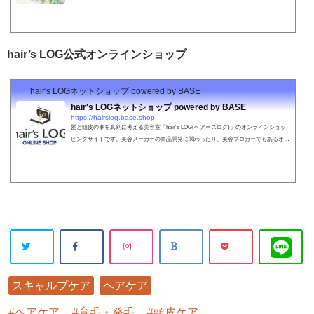
しておりますので、ご予約から髪の毛のお悩みのご相談など２４時間いつでもOKです!
直接僕のところにメッセージが届きますので、確認しだいすぐにお返事させていただき
ます！（仕事中やプライベート中などですぐに確認できないこともありますのでご了承
ください。１２時間以内の返信をこころがけております。）↓↓↓↓↓↓スマホの方はクリッ
hair’s LOG公式オンラインショップ
クで簡単に登録できま...
hair's LOGネットショップ powered by BASE
hair's LOGネットショップ powered by BASE
https://hairslog.base.shop
髪と頭皮の事を真剣に考える美容室「hair's LOG(ヘアーズログ)」のオンラインショッ
ピングサイトです。美容メーカーの商品開発に関わったり、美容ブロガーでもあるオー
ナーが"激選"したこだわりのヘアケア商材を取り扱っております。
Warning
: U
スキャルプケア
ヘアケア
ndefined arr
ヘアケア
育毛・発毛
頭皮ケア
ay key "Twit