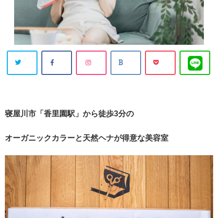
Warning
: U
ndefined arr
ay key "Twit
寝屋川市「香里園駅」から徒歩3分の
ter" in
/hom
オーガニックカラーと天然ヘナが得意な美容室
e/atussy090
6/hairslog.c
om/public_
html/wp-co
ntent/plugi
ns/sns-cou