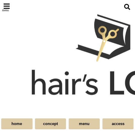
menu
home
concept
menu
access