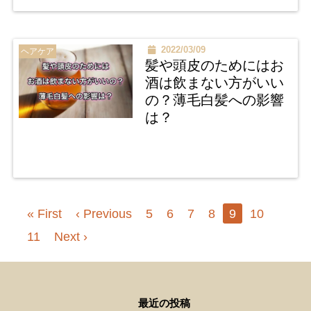
2022/03/09
ヘアケア
髪や頭皮のためにはお
酒は飲まない方がいい
の？薄毛白髪への影響
は？
« First
‹ Previous
5
6
7
8
9
10
11
Next ›
最近の投稿